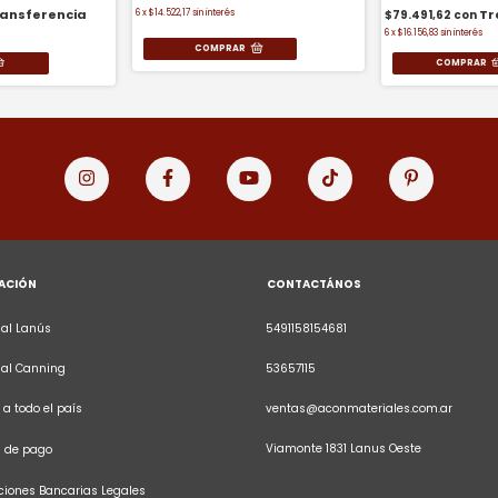
6
x
$14.522,17
sin interés
$79.491,62
con
6
x
$16.156,83
sin interés
COMPRAR
ACIÓN
CONTACTÁNOS
al Lanús
5491158154681
sal Canning
53657115
 a todo el país
ventas@aconmateriales.com.ar
Viamonte 1831 Lanus Oeste
s de pago
iones Bancarias Legales