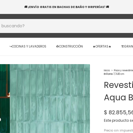
BANCO NACIÓN! 20 CUOTAS SIN INTERÉS EN TUS COMPRAS — APROVECHÁ HOY Y RENO
↪️COCINAS Y LAVADEROS
👷CONSTRUCCIÓN
🔥OFERTAS🔥
🏗️GRA
Inicio
>
Pisos y revestim
Brillante 7,7x30 cm
Revest
Aqua B
$ 82.855,
Este producto s
Precio sin impues