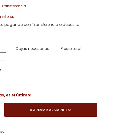
n
n interés
to
pagando con Transferencia o depósito
Cajas necesarias
Precio total
2
as, es el último!
CAMBIAR CP
P:
vío