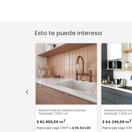
Esto te puede interesa
ce Brillante 7.5x30
Revestimiento Iceland Salmon
Revestimiento Ic
Satinado 7,7x30 cm
brillante 7,7x30 c
2
2
$ 82.855,56
m
$ 84.296,58
m
2
2
2m
a
$ 51.678,11
Precio por caja 1.17m
a
$ 96.941,00
Precio por caja 1.17