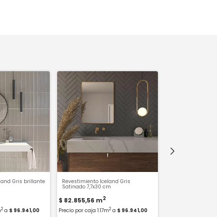
and Gris brillante
Revestimiento Iceland Gris
Cerámica Esmalta
Satinado 7,7x30 cm
Black 6x24 PIU
2
$ 82.855,56
m
-
6
%
OFF
2
2
$45.943,00
$48.
m
a
$ 96.941,00
Precio por caja 1.17m
a
$ 96.941,00