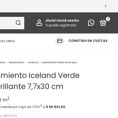
VÁ TUS ESPACIOS
0
¡Hola!
Iniciá sesión
O podés registrarte
CONSTRUI EN CUOTAS
NDES OBRAS
ientos
>
Revestimientos
>
Ceramicos
>
Revestimiento Iceland Verde Aqua
imiento Iceland Verde
rillante 7,7x30 cm
2
56
m
2
e vende por caja de 1.17m
a
$ 96.941,00
tos
$80.116,53