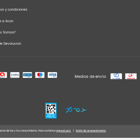
os y condiciones
te a Acon
es Somos?
 de Devolucion
Medios de envío
ensa de las y los consumidores. Para reclamos
ingresá acá.
/
Botón de arrepentimiento