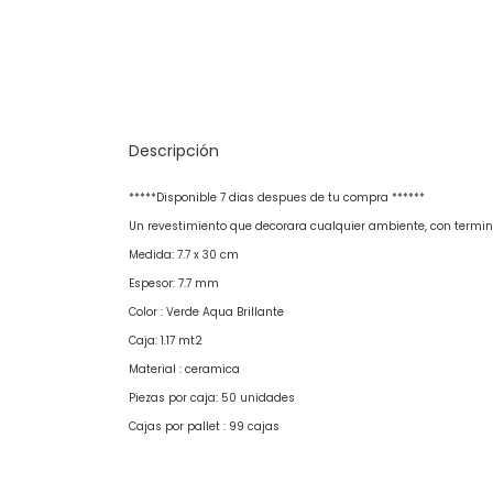
Descripción
*****Disponible 7 dias despues de tu compra ******
Un revestimiento que decorara cualquier ambiente, con termina
Medida: 7.7 x 30 cm
Espesor: 7.7 mm
Color : Verde Aqua Brillante
Caja: 1.17 mt2
Material : ceramica
Piezas por caja: 50 unidades
Cajas por pallet : 99 cajas