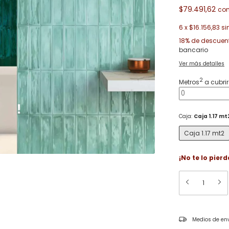
$79.491,62
co
6
x
$16.156,83
si
18% de descuen
bancario
Ver más detalles
2
Metros
a cubrir
Caja:
Caja 1.17 mt
Caja 1.17 mt2
¡No te lo pierd
Entregas para el C
Medios de en