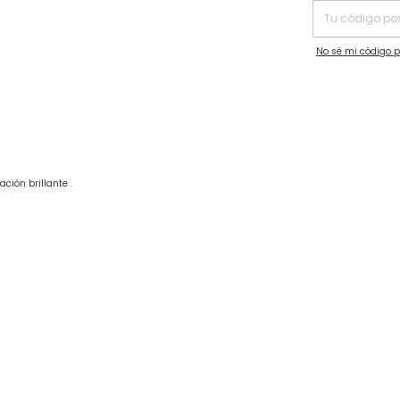
No sé mi código p
ción brillante .