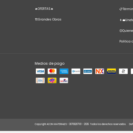
🔥OFERTAS🔥
📋Términ
🏗️Grandes Obras
👩‍💼Une
😊Quien
Politica
Medios de pago
Copyright ACON MATERIALES - 30709207101 - 2026. Todos los derechos reservados.
Def