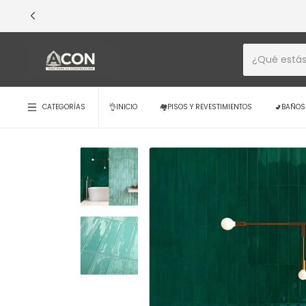
💳 ¡EXCLUSIVO 
CATEGORÍAS
👌INICIO
🏘️PISOS Y REVESTIMIENTOS
🚽BAÑOS