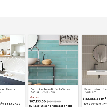
eland Blanco
Ceramica Revestimiento Veneto
Revestimiento Icel
m
Acqua 6,9x28,5 cm
7,7x30 cm
2
-
3
%
OFF
$ 82.855,56
m
$87.133,00
$90.133,00
2
m
a
$ 98.627,00
Precio por caja 1.17
$71.449,06
con