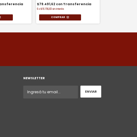
$37.673,26
con
$79.491,62
con
3
x
$15.314,33
sin interés
6
x
$16.156,83
sin interés
COMPRAR
NEWSLETTER