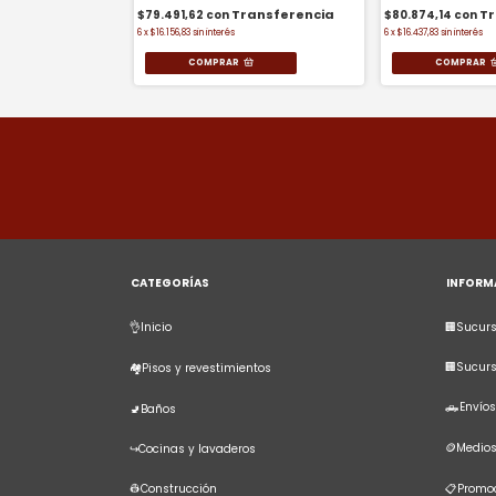
$79.491,62
con
$80.874,14
con
6
x
$16.156,83
sin interés
6
x
$16.437,83
sin interés
COMPRAR
COMPRAR
CATEGORÍAS
INFORM
👌Inicio
🏢Sucurs
🏢Sucur
🏘️Pisos y revestimientos
🛻Envíos
🚽Baños
🪙Medio
↪️Cocinas y lavaderos
👷Construcción
📋Promoc