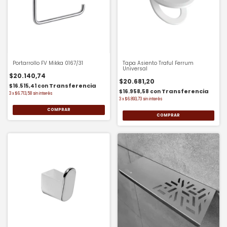
Portarrollo FV Mikka 0167/31
Tapa Asiento Traful Ferrum
Universal
$20.140,74
$20.681,20
$16.515,41
con
$16.958,58
con
3
x
$6.713,58
sin interés
3
x
$6.893,73
sin interés