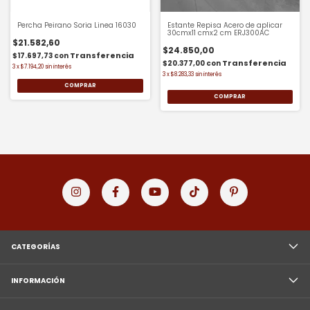
Percha Peirano Soria Linea 16030
Estante Repisa Acero de aplicar
30cmx11 cmx2 cm ERJ300AC
$21.582,60
$24.850,00
$17.697,73
con
$20.377,00
con
3
x
$7.194,20
sin interés
3
x
$8.283,33
sin interés
COMPRAR
CATEGORÍAS
INFORMACIÓN