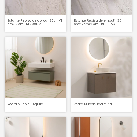
Estante Repisa de aplicar 30cmx11
Estante Repisa de embutir 30
cmx 2 cm ERP300NM
cmx12cmx3 cm ERL300AC
Zedra Mueble L Aquila
Zedra Mueble Taormina