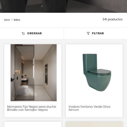
341 productos
Inicio
>
Baños
ORDENAR
FILTRAR
Mampara Fija Negra para ducha
Inodoro Fontana Verde Oliva
Blindex con herrajes negros
Ferrum