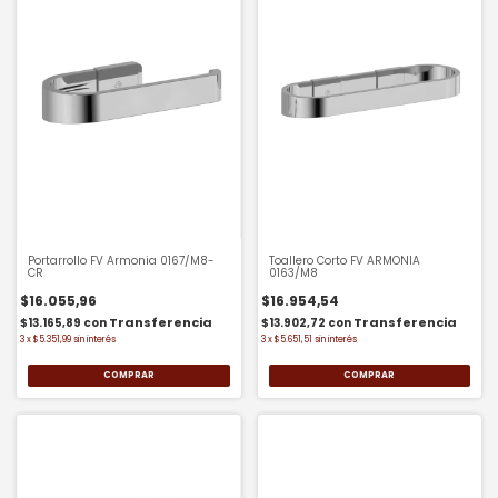
Portarrollo FV Armonia 0167/M8-
Toallero Corto FV ARMONIA
CR
0163/M8
$16.055,96
$16.954,54
$13.165,89
con
$13.902,72
con
3
x
$5.351,99
sin interés
3
x
$5.651,51
sin interés