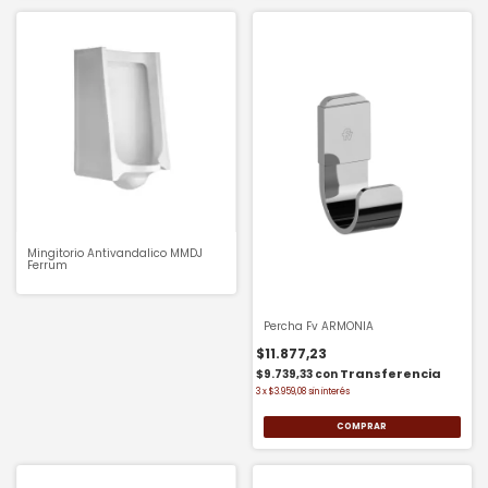
Mingitorio Antivandalico MMDJ
Ferrum
Percha Fv ARMONIA
$11.877,23
$9.739,33
con
3
x
$3.959,08
sin interés