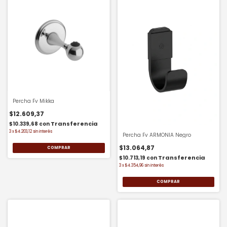
Percha Fv Mikka
$12.609,37
$10.339,68
con
3
x
$4.203,12
sin interés
Percha Fv ARMONIA Negro
$13.064,87
$10.713,19
con
3
x
$4.354,96
sin interés