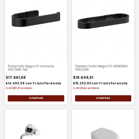
Portarrollo Negro FV Armonia
Toallero Corto Negro FV ARMONIA
0167/M8-NG
0163/M8
$17.661,68
$18.649,91
$14.482,58
con
$15.292,93
con
3
x
$5.887,23
sin interés
3
x
$6.216,64
sin interés