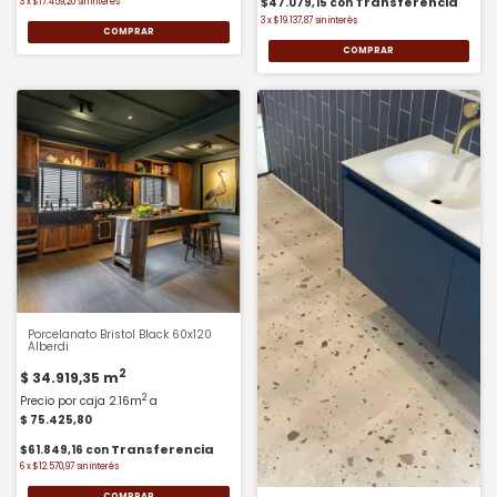
$47.079,15
con
3
x
$17.459,20
sin interés
3
x
$19.137,87
sin interés
COMPRAR
COMPRAR
Porcelanato Bristol Black 60x120
Alberdi
2
$ 34.919,35
m
2
Precio por caja 2.16m
a
$ 75.425,80
$61.849,16
con
6
x
$12.570,97
sin interés
COMPRAR