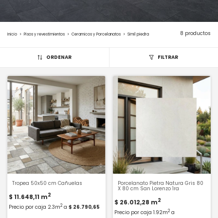
8 productos
Inicio
>
Pisos y revestimientos
>
Ceramicos y Porcelanatos
>
Simil piedra
ORDENAR
FILTRAR
Tropea 50x50 cm Cañuelas
Porcelanato Pietra Natura Gris 80
X 80 cm San Lorenzo 1ra
2
$ 11.648,11
m
2
$ 26.012,28
m
2
Precio por caja 2.3m
a
$ 26.790,65
2
Precio por caja 1.92m
a