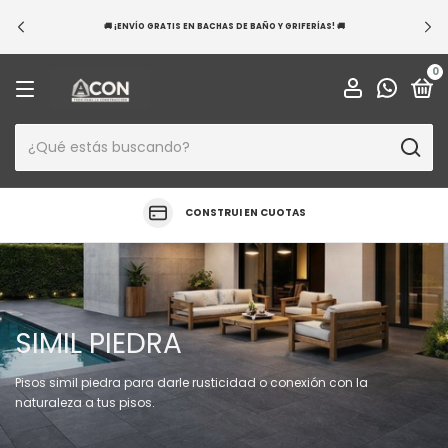
💳 ¡EXCLUSIVO BANCO NACIÓN! 20 CUOTAS S
ÑO Y GRIFERÍAS! 🚚
APROVECHÁ HOY Y RENOVÁ 
0
CONSTRUI EN CUOTAS
SIMIL PIEDRA
Pisos simil piedra para darle rusticidad o conexión con la
naturaleza a tus pisos.