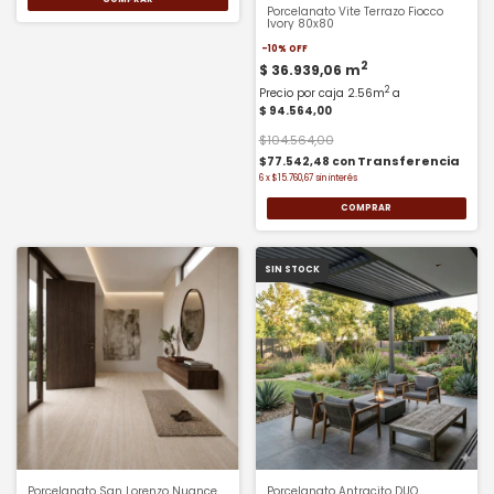
Porcelanato Vite Terrazo Fiocco
Ivory 80x80
-
10
%
OFF
2
$ 36.939,06
m
2
Precio por caja 2.56m
a
$ 94.564,00
$104.564,00
$77.542,48
con
6
x
$15.760,67
sin interés
COMPRAR
SIN STOCK
Porcelanato San Lorenzo Nuance
Porcelanato Antracito DUO