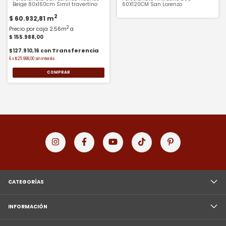
Beige 80x160cm Simil travertino
60X120CM San Lorenzo
2
$ 60.932,81
m
2
Precio por caja 2.56m
a
$ 155.988,00
$127.910,16
con
6
x
$25.998,00
sin interés
COMPRAR
CATEGORÍAS
INFORMACIÓN