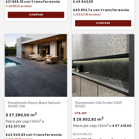
$21.968,33
con
$ 49.943,58
3
x
$8.930,22
sin interés
$40.953,74
con
COMPRAR
3
x
$16.647,86
sin interés
COMPRAR
Porcelanato Rocca Black Natural
Porcelanato Vite Gluten GRIP
80x80 Vite
80x80
2
-
17
%
OFF
$ 27.280,00
m
2
$ 29.902,92
m
2
Precio por caja 1.92m
a
2
Precio por caja 1.92m
a
$ 57.413,60
$ 52.377,60
$69.545,20
$42.949,63
con