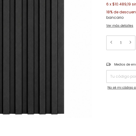
6
x
$10.489,19
si
18% de descuen
bancario
Ver más detalles
Entregas para el C
Medios de en
No sé mi código p