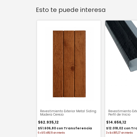
Esto te puede interesa
Revestimiento Exterior Metal Siding
Revestimiento Ext
Madera Cerezo
Perfil de Inicio
$62.935,12
$14.656,12
$51.606,80
con
$12.018,02
con
6
x
$10.489,19
sin interés
3
x
$4.885,37
sin interés