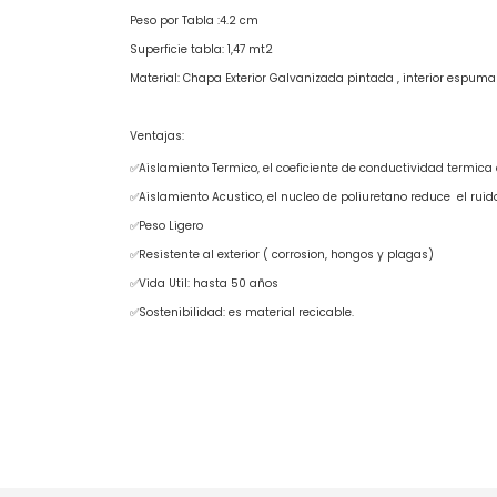
Peso por Tabla :4.2 cm
Superficie tabla: 1,47 mt2
Material: Chapa Exterior Galvanizada pintada , interior espuma
Ventajas:
✅Aislamiento Termico, el coeficiente de conductividad termica
✅Aislamiento Acustico, el nucleo de poliuretano reduce el ruido
✅Peso Ligero
✅Resistente al exterior ( corrosion, hongos y plagas)
✅Vida Util: hasta 50 años
✅Sostenibilidad: es material recicable.