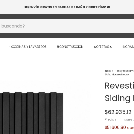
BANCO NACIÓN! 20 CUOTAS SIN INTERÉS EN TUS COMPRAS — APROVECHÁ HOY Y RENO
↪️COCINAS Y LAVADEROS
👷CONSTRUCCIÓN
🔥OFERTAS🔥
🏗️GRA
Inicio
>
Pisos y revestim
Siding Madera Negro
Revesti
Siding
$62.935,12
Precio sin impues
$51.606,80
co