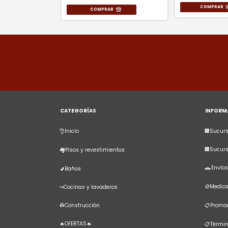
COMPRAR
CATEGORÍAS
INFORM
👌Inicio
🏢Sucurs
🏢Sucur
🏘️Pisos y revestimientos
🛻Envíos
🚽Baños
🪙Medio
↪️Cocinas y lavaderos
👷Construcción
📋Promoc
🔥OFERTAS🔥
📋Términ