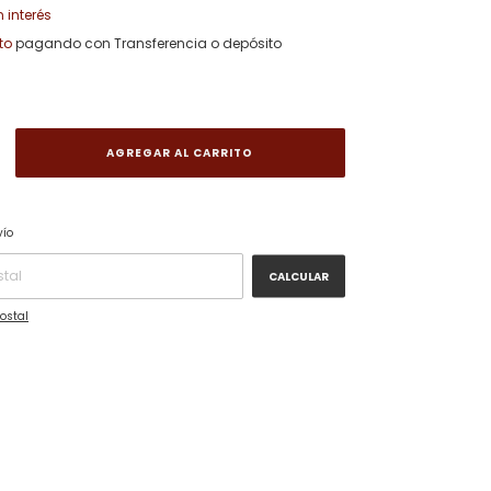
n interés
to
pagando con Transferencia o depósito
CAMBIAR CP
P:
vío
CALCULAR
ostal