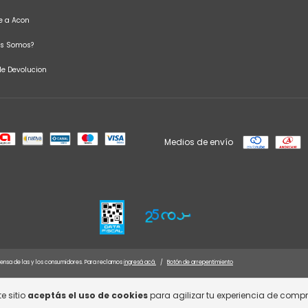
te a Acon
es Somos?
 de Devolucion
Medios de envío
ensa de las y los consumidores. Para reclamos
ingresá acá.
/
Botón de arrepentimiento
e sitio
aceptás el uso de cookies
para agilizar tu experiencia de compr