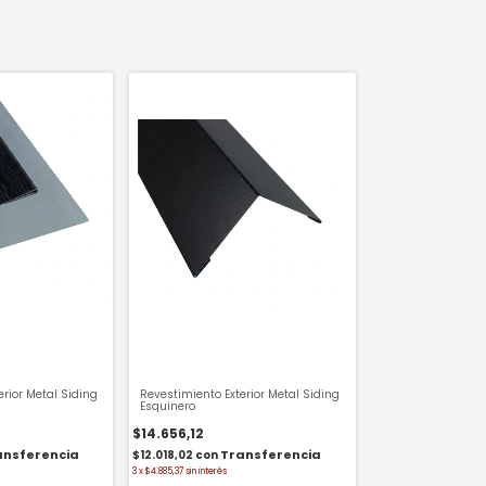
erior Metal Siding
Revestimiento Exterior Metal Siding
Esquinero
$14.656,12
$12.018,02
con
3
x
$4.885,37
sin interés