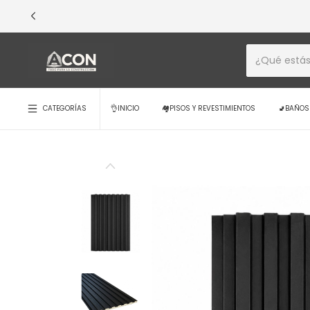
💳 ¡EXCLUSIVO 
CATEGORÍAS
👌INICIO
🏘️PISOS Y REVESTIMIENTOS
🚽BAÑOS