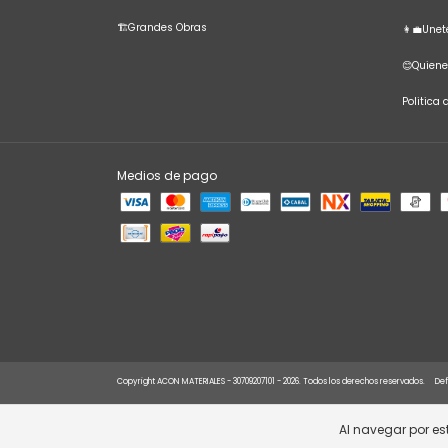
🏗️Grandes Obras
👩‍💼Une
😊Quien
Politica
Medios de pago
Copyright ACON MATERIALES - 30709207101 - 2026. Todos los derechos reservados.
Def
Al navegar por est