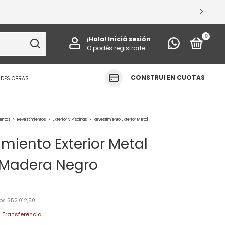
VÁ TUS ESPACIOS
0
¡Hola!
Iniciá sesión
O podés registrarte
CONSTRUI EN CUOTAS
NDES OBRAS
ientos
>
Revestimientos
>
Exterior y Piscinas
>
Revestimiento Exterior Metal
miento Exterior Metal
 Madera Negro
tos
$52.012,50
n