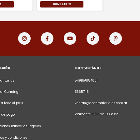
COMPRAR
ACIÓN
CONTACTÁNOS
al Lanús
5491158154681
sal Canning
53657115
 a todo el país
ventas@aconmateriales.com.ar
Viamonte 1831 Lanus Oeste
s de pago
iones Bancarias Legales
os y condiciones