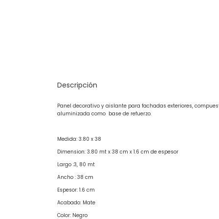
Descripción
Panel decorativo y aislante para fachadas exteriores, compue
aluminizada como base de refuerzo.
Medida: 3.80 x 38
Dimension: 3.80 mt x 38 cm x 1.6 cm de espesor
Largo :3, 80 mt
Ancho : 38 cm
Espesor: 1.6 cm
Acabado: Mate
Color: Negro