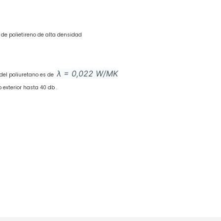
 de polietireno de alta densidad
λ = 0,022 W/MK
 del poliuretano es de
 exterior hasta 40 db .