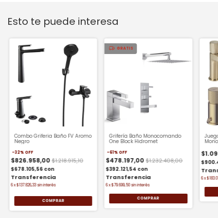
Esto te puede interesa
GRATIS
Combo Griferia Baño FV Aromo
Grifería Baño Monocomando
Juego
Negro
One Block Hidromet
Mono
Peira
$1.0
-
32
%
OFF
-
61
%
OFF
$826.958,00
$478.197,00
$1.218.915,10
$1.232.408,00
$900.
$678.105,56
con
$392.121,54
con
6
x
$183.0
6
x
$137.826,33
sin interés
6
x
$79.699,50
sin interés
COMPRAR