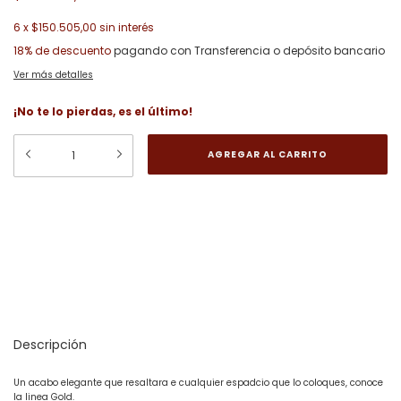
6
x
$150.505,00
sin interés
18% de descuento
pagando con Transferencia o depósito bancario
Ver más detalles
¡No te lo pierdas, es el último!
Medios de envío
CAMBIAR CP
Entregas para el CP:
CALCULAR
Descripción
Un acabo elegante que resaltara e cualquier espadcio que lo coloques, conoce
la linea Gold.