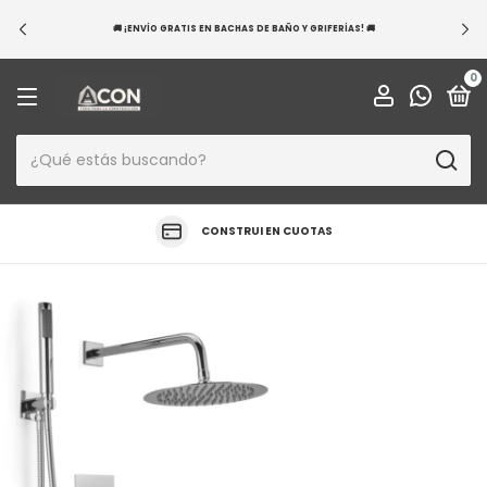
💳 ¡EXCLUSIVO BANCO NACIÓN! 20 CUOTAS S
ÑO Y GRIFERÍAS! 🚚
APROVECHÁ HOY Y RENOVÁ 
0
CONSTRUI EN CUOTAS