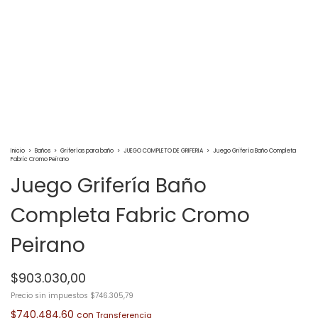
Inicio
>
Baños
>
Griferías para baño
>
JUEGO COMPLETO DE GRIFERIA
>
Juego Grifería Baño Completa
Fabric Cromo Peirano
Juego Grifería Baño
Completa Fabric Cromo
Peirano
$903.030,00
Precio sin impuestos
$746.305,79
$740.484,60
con