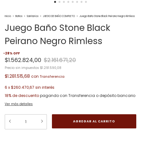
Inicio
>
Baños
>
Sanitarios
>
JUEGO DE BAÑO COMPLETO
>
Juego Baño Stone Black Peirano Negro Rimless
Juego Baño Stone Black
Peirano Negro Rimless
-
28
%
OFF
$1.562.824,00
$2.161.671,20
Precio sin impuestos
$1.291.590,08
$1.281.515,68
con
6
x
$260.470,67
sin interés
18% de descuento
pagando con Transferencia o depósito bancario
Ver más detalles