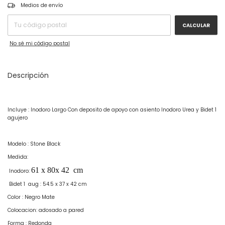
CAMBIAR CP
Entregas para el CP:
Medios de envío
CALCULAR
No sé mi código postal
Descripción
Incluye : Inodoro Largo Con deposito de apoyo con asiento Inodoro Urea y Bidet 1
agujero
Modelo : Stone Black
Medida:
61 x 80x 42 cm
Inodoro:
Bidet 1 aug : 54.5 x 37 x 42 cm
Color : Negro Mate
Colocacion: adosado a pared
Forma : Redonda