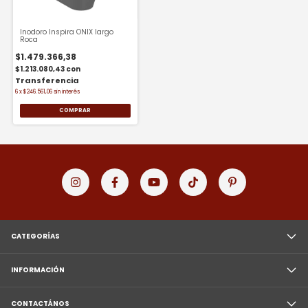
Inodoro Inspira ONIX largo
Roca
$1.479.366,38
$1.213.080,43
con
6
x
$246.561,06
sin interés
COMPRAR
CATEGORÍAS
INFORMACIÓN
CONTACTÁNOS