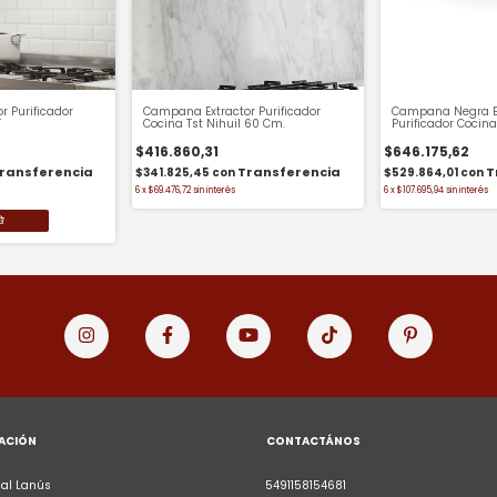
 Purificador
Campana Extractor Purificador
Campana Negra Ex
T
Cocina Tst Nihuil 60 Cm.
Purificador Cocina
$416.860,31
$646.175,62
$341.825,45
con
$529.864,01
con
6
x
$69.476,72
sin interés
6
x
$107.695,94
sin interés
ACIÓN
CONTACTÁNOS
al Lanús
5491158154681