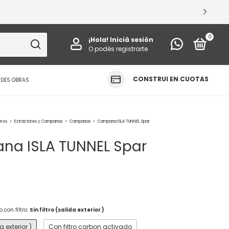
VÁ TUS ESPACIOS
0
¡Hola!
Iniciá sesión
O podés registrarte
CONSTRUI EN CUOTAS
NDES OBRAS
eros
>
Extractores y Campanas
>
Campanas
>
Campana ISLA TUNNEL Spar
a ISLA TUNNEL Spar
 con filtro:
Sin filtro (salida exterior )
a exterior )
Con filtro carbon activado