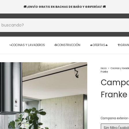
BANCO NACIÓN! 20 CUOTAS SIN INTERÉS EN TUS COMPRAS — APROVECHÁ HOY Y RENO
↪️COCINAS Y LAVADEROS
👷CONSTRUCCIÓN
🔥OFERTAS🔥
🏗️GRA
Inicio
>
Cocinas y lavad
Franke
Campan
Franke
Campana exterior o
Sin filtro (salid