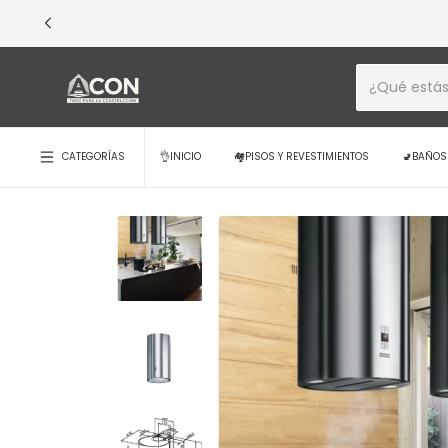
💳 ¡EXCLUSIVO 
CATEGORÍAS
👌INICIO
🏘️PISOS Y REVESTIMIENTOS
🚽BAÑOS