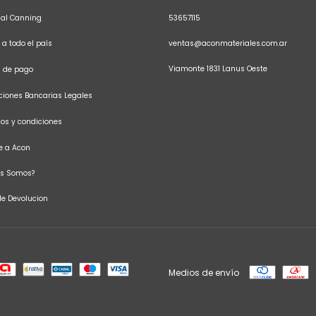
sal Canning
53657115
 a todo el país
ventas@aconmateriales.com.ar
Viamonte 1831 Lanus Oeste
s de pago
iones Bancarias Legales
os y condiciones
te a Acon
es Somos?
 de Devolucion
Medios de envío