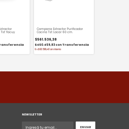
tractor
Campana Extractor Purificador
 Tst Yacuy
Cocina Tst Lacar 60 cm.
$561.536,38
$460.459,83
con
6
x
$93.589,40
sin interés
NEWSLETTER