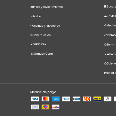
🏢Sucur
🏘️Pisos y revestimientos
🛻Envíos
🚽Baños
🪙Medio
↪️Cocinas y lavaderos
👷Construcción
📋Promoc
🔥OFERTAS🔥
📋Términ
🏗️Grandes Obras
👩‍💼Une
😊Quien
Politica
Medios de pago