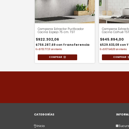
Campana Extractor Purificador
Campana Extractor
Cocina Espejo 75 cm. TST
Cocina Colhué TS
$922.302,06
$645.894,00
$756.287,69
con
$529.633,08
con
6
x
$153.717,01
sin interés
6
x
$107.649,00
sin interés
COMPRAR
COMPRAR
CATEGORÍAS
INFORM
👌Inicio
🏢Sucurs