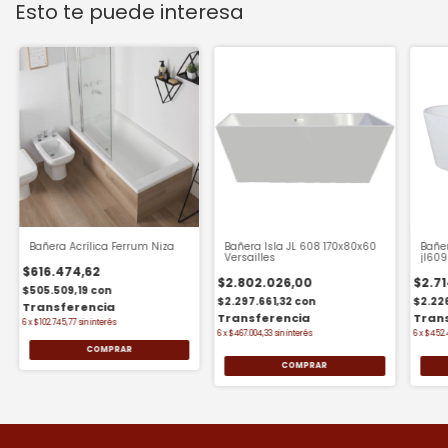
Esto te puede interesa
Bañera Acrílica Ferrum Niza
Bañera Isla JL 608 170x80x60
Bañer
Versailles
jl609
$616.474,62
$2.802.026,00
$2.7
$505.509,19
con
$2.297.661,32
con
$2.22
6
x
$102.745,77
sin interés
6
x
$467.004,33
sin interés
6
x
$452.
COMPRAR