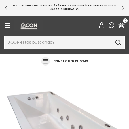
🔥 Y CON TODAS LAS TARJETAS: 3 Y 6 CUOTAS SIN INTERÉS EN TODA LA TIENDA —
¡NO TE LO PIERDAS! 💳
0
CONSTRUI EN CUOTAS