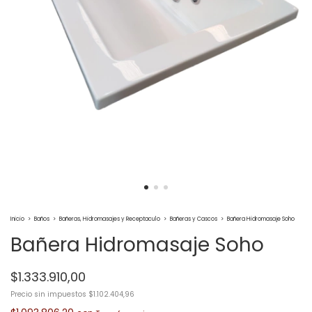
Inicio
>
Baños
>
Bañeras, Hidromasajes y Receptaculo
>
Bañeras y Cascos
>
Bañera Hidromasaje Soho
Bañera Hidromasaje Soho
$1.333.910,00
Precio sin impuestos
$1.102.404,96