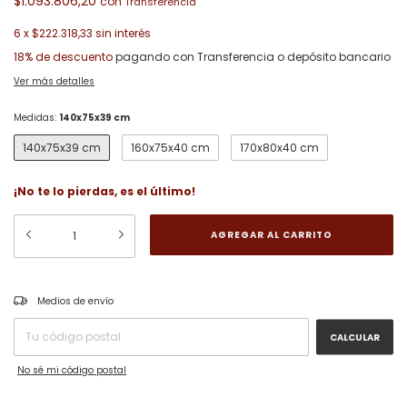
$1.093.806,20
con
6
x
$222.318,33
sin interés
18% de descuento
pagando con Transferencia o depósito bancario
Ver más detalles
Medidas:
140x75x39 cm
140x75x39 cm
160x75x40 cm
170x80x40 cm
¡No te lo pierdas, es el último!
CAMBIAR CP
Entregas para el CP:
Medios de envío
CALCULAR
No sé mi código postal