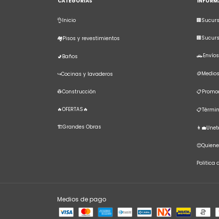
CATEGORÍAS
INFORM
👌Inicio
🏢Sucurs
🏢Sucur
🏘️Pisos y revestimientos
🛻Envíos
🚽Baños
🪙Medio
↪️Cocinas y lavaderos
👷Construcción
📋Promoc
🔥OFERTAS🔥
📋Términ
🏗️Grandes Obras
👩‍💼Une
😊Quien
Politica
Medios de pago