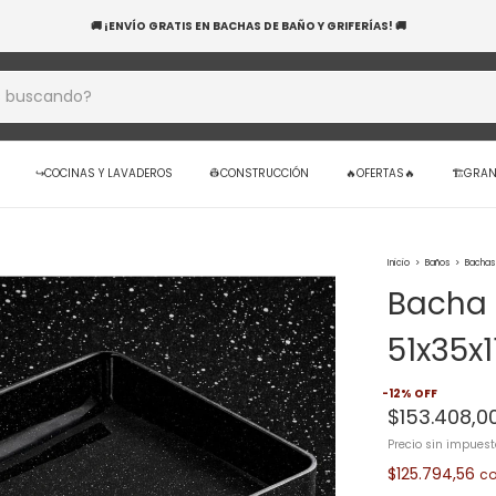
BANCO NACIÓN! 20 CUOTAS SIN INTERÉS EN TUS COMPRAS — APROVECHÁ HOY Y RENO
↪️COCINAS Y LAVADEROS
👷CONSTRUCCIÓN
🔥OFERTAS🔥
🏗️GRA
Inicio
>
Baños
>
Bachas
Bacha 
51x35x
-
12
%
OFF
$153.408,0
Precio sin impues
$125.794,56
c