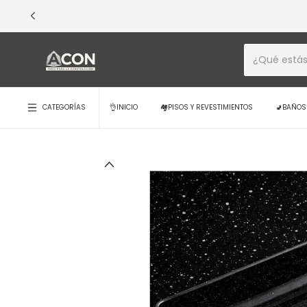
💳 ¡EXCLUSIVO 
CATEGORÍAS
👌INICIO
🏘️PISOS Y REVESTIMIENTOS
🚽BAÑOS