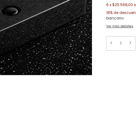
6
x
$25.568,00
s
18% de descuen
bancario
Ver más detalles
Medios de en
Entregas para el C