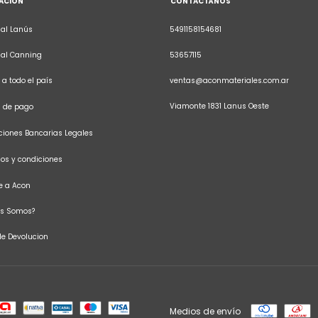
ACIÓN
CONTACTÁNOS
al Lanús
5491158154681
sal Canning
53657115
 a todo el país
ventas@aconmateriales.com.ar
Viamonte 1831 Lanus Oeste
s de pago
iones Bancarias Legales
os y condiciones
te a Acon
es Somos?
 de Devolucion
Medios de envío