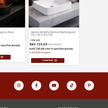
gra & Rose
Bacha de Baño Blanca Rectangular
50 X 40 X 13,5 CM
-
12
%
OFF
$60.724,00
$69.319,21
$49.793,68
con
6
x
$10.120,67
sin interés