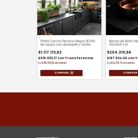
Pileta Cocina Peirano Negra BCH16
Bacha de Baño Ne
de apoyo con desagote y rejilla
36x36x11 cm
$1.117.113,62
$204.310,56
$916.033,17
con
$167.534,66
con
6
x
$186.185,60
sin interés
6
x
$34.051,76
sin interés