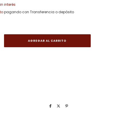
in interés
to
pagando con Transferencia o depósito
vío
CAMBIAR CP
P:
CALCULAR