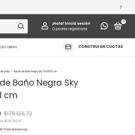
VÁ TUS ESPACIOS
0
¡Hola!
Iniciá sesión
O podés registrarte
CONSTRUI EN CUOTAS
NDES OBRAS
 de baño
>
Bacha de Baño Negra Sky 51x35x11 cm
de Baño Negra Sky
11 cm
0
$175.123,72
tos
$126.783,47
on