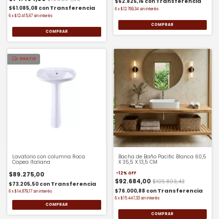
$62.825,16
con
$61.085,08
con
6
x
$12.769,34
sin interés
6
x
$12.415,67
sin interés
GRATIS
Lavatorio con columna Roca
Bacha de Baño Pacific Blanca 60,5
Capea Italiana
X 35,5 X 13,5 CM
$89.275,00
-
12
%
OFF
$92.684,00
$105.803,43
$73.205,50
con
$76.000,88
con
6
x
$14.879,17
sin interés
6
x
$15.447,33
sin interés
COMPRAR