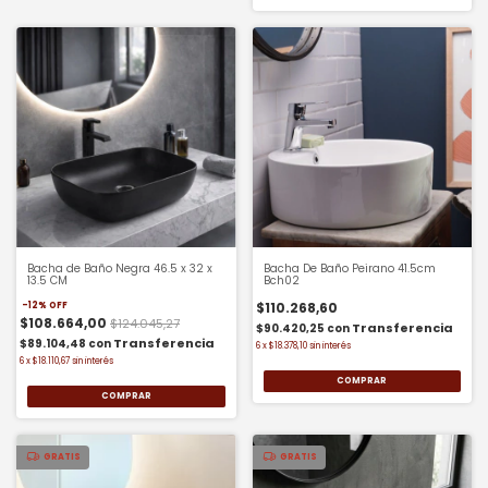
Bacha de Baño Negra 46.5 x 32 x
Bacha De Baño Peirano 41.5cm
13.5 CM
Bch02
$110.268,60
-
12
%
OFF
$108.664,00
$124.045,27
$90.420,25
con
$89.104,48
con
6
x
$18.378,10
sin interés
6
x
$18.110,67
sin interés
GRATIS
GRATIS