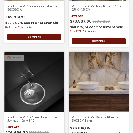
Bacha de Baño Redonda Blanca
Bacha de Baño Tory Blanca 48 X
36X36X11cm
25 X 14,5 CM
$69.319,21
-
12
%
OFF
$73.507,00
$83.912,90
$56.841,75
con
$60.275,74
con
6
x
$11.553,20
sin interés
6
x
$12.251,17
sin interés
GRATIS
Bacha de Baño Acero Inoxidable
Bacha de Baño Selene Blanca
Johnson Baly 340
50X39X14 cm
$76.616,05
-
30
%
OFF
$74.494,00
$106.594,00