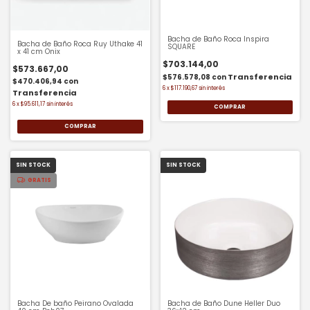
Bacha de Baño Roca Inspira
Bacha de Baño Roca Ruy Uthake 41
SQUARE
x 41 cm Onix
$703.144,00
$573.667,00
$576.578,08
con
$470.406,94
con
6
x
$117.190,67
sin interés
6
x
$95.611,17
sin interés
COMPRAR
SIN STOCK
SIN STOCK
GRATIS
Bacha De baño Peirano Ovalada
Bacha de Baño Dune Heller Duo