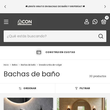
💳 ¡EXCLUSIVO BANCO NACIÓN! 20 CUOTAS SIN INTERÉS EN TUS COMPRAS —
APROVECHÁ HOY Y RENOVÁ TUS ESPACIOS
0
CONSTRUI EN CUOTAS
Inicio
>
Baños
>
Bachas de baño
>
breadcrumbs.de-colgar
Bachas de baño
30 productos
ORDENAR
FILTRAR