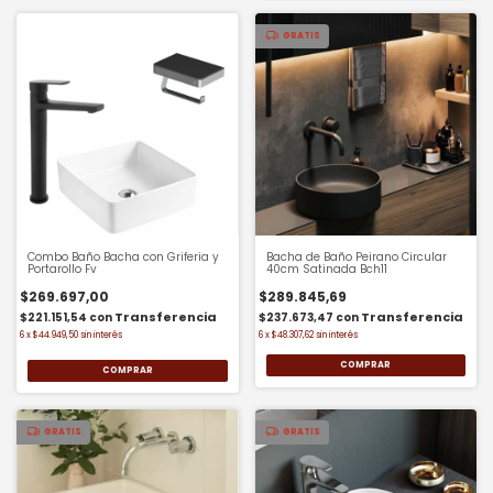
GRATIS
Combo Baño Bacha con Griferia y
Bacha de Baño Peirano Circular
Portarollo Fv
40cm Satinada Bch11
$269.697,00
$289.845,69
$221.151,54
con
$237.673,47
con
6
x
$44.949,50
sin interés
6
x
$48.307,62
sin interés
COMPRAR
GRATIS
GRATIS