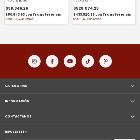
40 cm Bch07
36x12 cm
$98.346,26
$528.074,25
$80.643,93
con
$433.020,89
con
6
x
$16.391,04
sin interés
6
x
$88.012,38
sin interés
CATEGORÍAS
INFORMACIÓN
CONTACTÁNOS
NEWSLETTER