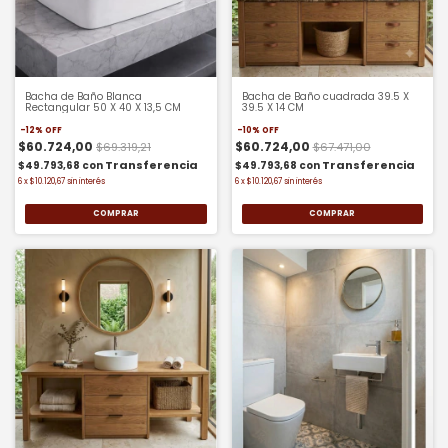
Bacha de Baño Blanca
Bacha de Baño cuadrada 39.5 X
Rectangular 50 X 40 X 13,5 CM
39.5 X 14 CM
-
12
%
OFF
-
10
%
OFF
$60.724,00
$60.724,00
$69.319,21
$67.471,00
$49.793,68
con
$49.793,68
con
6
x
$10.120,67
sin interés
6
x
$10.120,67
sin interés