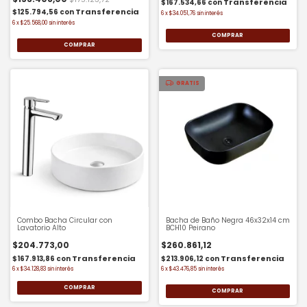
$167.534,66
con
$125.794,56
con
6
x
$34.051,76
sin interés
6
x
$25.568,00
sin interés
GRATIS
Combo Bacha Circular con
Bacha de Baño Negra 46x32x14 cm
Lavatorio Alto
BCH10 Peirano
$204.773,00
$260.861,12
$167.913,86
con
$213.906,12
con
6
x
$34.128,83
sin interés
6
x
$43.476,85
sin interés
COMPRAR