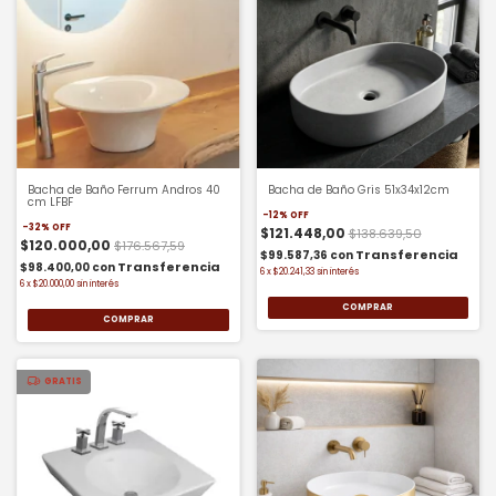
Bacha de Baño Ferrum Andros 40
Bacha de Baño Gris 51x34x12cm
cm LFBF
-
12
%
OFF
-
32
%
OFF
$121.448,00
$138.639,50
$120.000,00
$176.567,59
$99.587,36
con
$98.400,00
con
6
x
$20.241,33
sin interés
6
x
$20.000,00
sin interés
GRATIS