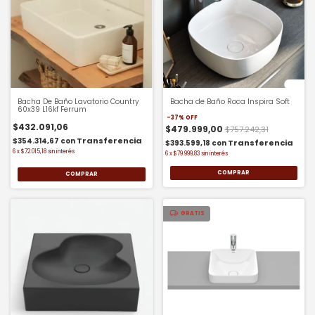
Bacha De Baño Lavatorio Country
Bacha de Baño Roca Inspira Soft
60x39 L16kf Ferrum
-
37
%
OFF
$432.091,06
$479.999,00
$757.242,31
$354.314,67
con
$393.599,18
con
6
x
$72.015,18
sin interés
6
x
$79.999,83
sin interés
COMPRAR
GRATIS