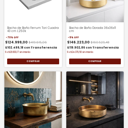
Bacha de Baño Ferrum Tori Cuadra
Bacha de Baño Dorada 36x36x11
43 cm L250k
cm
-
70
%
OFF
-
9
%
OFF
$124.999,00
$146.223,00
$419.615,06
$160.529,48
$102.499,18
con
$119.902,86
con
6
x
$20.833,17
sin interés
6
x
$24.370,50
sin interés