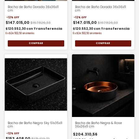
Bacha de Baño Dorada 36x36x11
Bacha de Baño Dorada 36x36x11
cm
cm
-
12
%
OFF
-
12
%
OFF
$147.015,00
$147.015,00
$167.826,33
$167.826,33
$120.552,30
con
$120.552,30
con
6
x
$24.502,50
sin interés
6
x
$24.502,50
sin interés
Bacha de Baño Negra Sky 51x35x11
Bacha de Baño Negra & Rose
cm
36x36x11 cm
$204.310,56
-
12
%
OFF
$153.408,00
$175.123,72