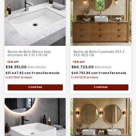
Bacha de Baño Blanca bajo
Bacha de Baño Cuadrada 39,5 X
encimera 46 X 33 X 18 CM
39,5 X13,5 CM
-
12
%
OFF
-
12
%
OFF
$38.351,00
$60.723,00
$43.780,52
$69.319,21
$31.447,82
con
$49.792,86
con
3
x
$12.783,67
sin interés
6
x
$10.120,50
sin interés